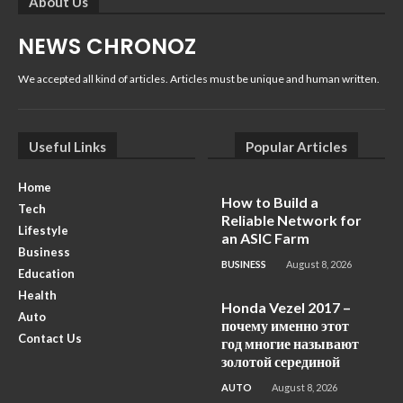
About Us
NEWS CHRONOZ
We accepted all kind of articles. Articles must be unique and human written.
Useful Links
Popular Articles
Home
How to Build a
Tech
Reliable Network for
Lifestyle
an ASIC Farm
Business
BUSINESS
August 8, 2026
Education
Health
Honda Vezel 2017 –
Auto
почему именно этот
Contact Us
год многие называют
золотой серединой
AUTO
August 8, 2026