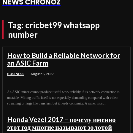
NEWS CHRONOZ
Tag:
cricbet99 whatsapp
number
How to Build a Reliable Network for
an ASIC Farm
BUSINESS
August 8, 2026
An ASIC miner cannot produce useful work reliably if its network connection is
unstable. Mining traffic itself is not especially demanding compared with video
streaming or large file transfers, but it needs continuity. A miner must...
Honda Vezel 2017 – почему именно
этот год многие называют золотой