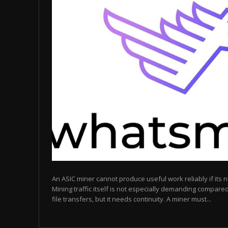
An ASIC miner cannot produce useful work reliably if its 
Mining traffic itself is not especially demanding compare
file transfers, but it needs continuity. A miner must...