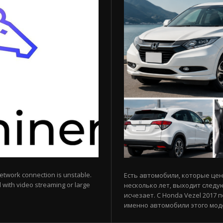
network connection is unstable.
Есть автомобили, которые цен
d with video streaming or large
несколько лет, выходит следу
исчезает. С Honda Vezel 2017 
именно автомобили этого моде