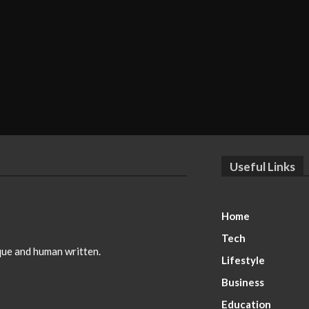
Useful Links
Home
Tech
ique and human written.
Lifestyle
Business
Education