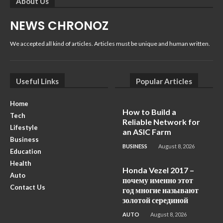
About Us
NEWS CHRONOZ
We accepted all kind of articles. Articles must be unique and human written.
Useful Links
Popular Articles
Home
How to Build a
Tech
Reliable Network for
Lifestyle
an ASIC Farm
Business
BUSINESS
August 8, 2026
Education
Health
Honda Vezel 2017 –
Auto
почему именно этот
Contact Us
год многие называют
золотой серединой
AUTO
August 8, 2026